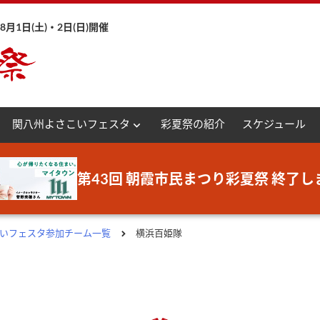
月1日(土)・2日(日)開催
expand_more
関八州よさこいフェスタ
彩夏祭の紹介
スケジュール
第43回 朝霞市民まつり彩夏祭 終了し
さこいフェスタ参加チーム一覧
横浜百姫隊