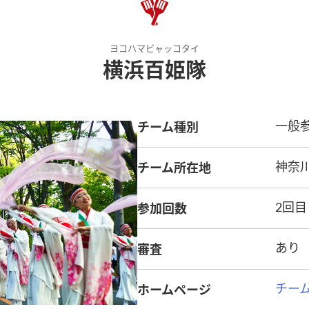
ヨコハマビャッコタイ
横浜百姫隊
チーム種別
一般
チーム所在地
神奈
参加回数
2回目
審査
あり
ホームページ
チーム