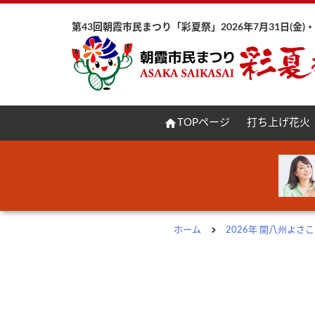
第43回朝霞市民まつり「彩夏祭」2026年7月31日(金)・8
home
TOPページ
打ち上げ花火
ホーム
2026年 関八州よ