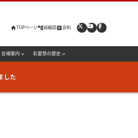
home
account_tree
article
TOPページ
組織図
会則
expand_more
expand_more
会場案内
彩夏祭の歴史
ました