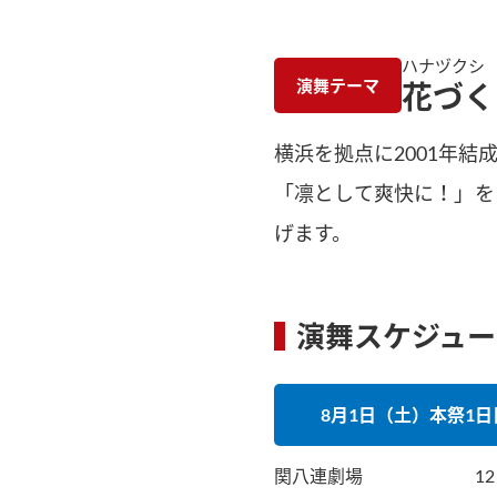
ハナヅクシ
演舞テーマ
花づく
横浜を拠点に2001年
「凛として爽快に！」を
げます。
演舞スケジュー
8月1日（土）本祭1日
関八連劇場
1