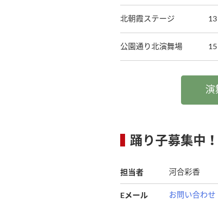
北朝霞ステージ
1
公園通り北演舞場
1
演
踊り子募集中
担当者
河合彩香
Eメール
お問い合わせ