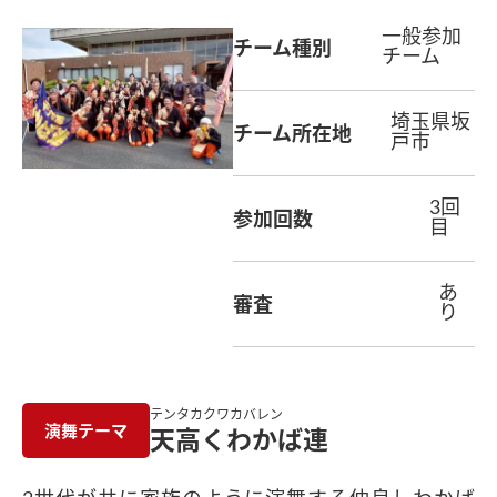
一般参加
チーム種別
チーム
埼玉県坂
チーム所在地
戸市
3回
参加回数
目
あ
審査
り
テンタカクワカバレン
演舞テーマ
天高くわかば連