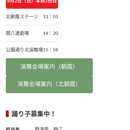
8月2日（日）本祭2日目
北朝霞ステージ
13：03
関八連劇場
14：20
公園通り北演舞場
15：58
演舞会場案内（朝霞）
演舞会場案内（北朝霞）
踊り子募集中！
担当者
野津原 静江