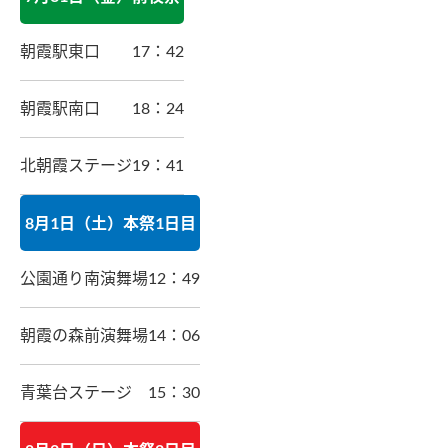
朝霞駅東口
17：42
朝霞駅南口
18：24
北朝霞ステージ
19：41
8月1日（土）本祭1日目
公園通り南演舞場
12：49
朝霞の森前演舞場
14：06
青葉台ステージ
15：30