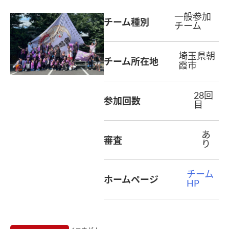
一般参加
チーム種別
チーム
埼玉県朝
チーム所在地
霞市
28回
参加回数
目
あ
審査
り
チーム
ホームページ
HP