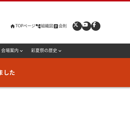
home
account_tree
article
TOPページ
組織図
会則
expand_more
expand_more
会場案内
彩夏祭の歴史
ました