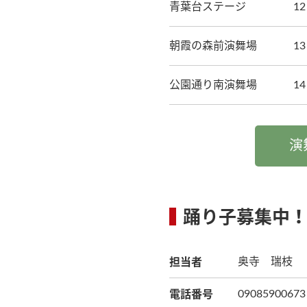
青葉台ステージ
1
朝霞の森前演舞場
1
公園通り南演舞場
1
演
踊り子募集中
担当者
奥寺 瑞枝
電話番号
09085900673