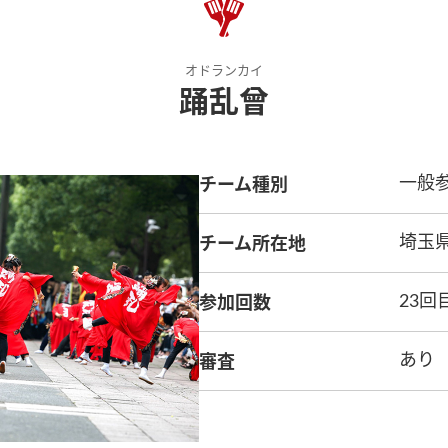
オドランカイ
踊乱曾
チーム種別
一般
チーム所在地
埼玉
参加回数
23回
審査
あり