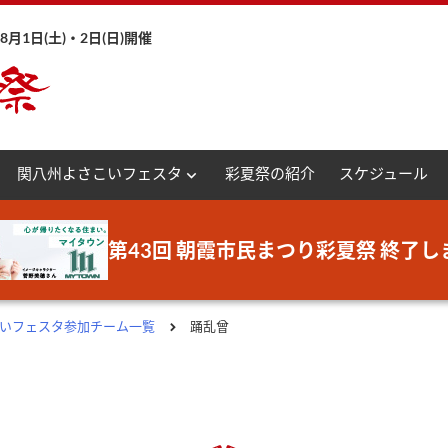
月1日(土)・2日(日)開催
expand_more
関八州よさこいフェスタ
彩夏祭の紹介
スケジュール
第43回 朝霞市民まつり彩夏祭 終了し
さこいフェスタ参加チーム一覧
踊乱曾