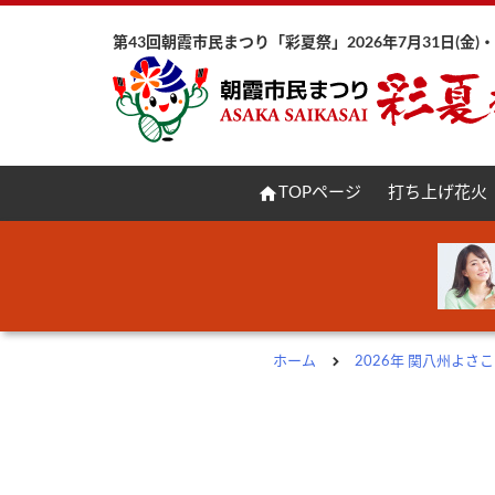
第43回朝霞市民まつり「彩夏祭」2026年7月31日(金)・8
home
TOPページ
打ち上げ花火
ホーム
2026年 関八州よ