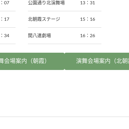
2：07
公園通り北演舞場
13：31
3：17
北朝霞ステージ
15：16
4：34
関八連劇場
16：26
舞会場案内（朝霞）
演舞会場案内（北朝
！