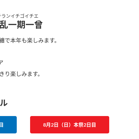
チランイチゴイチエ
乱一期一曾
纏で本年も楽しみます。
ア
きり楽しみます。
ル
目
8月2日（日）本祭2日目