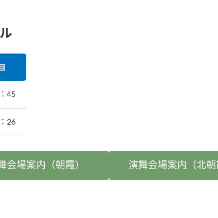
ル
目
3：45
6：26
舞会場案内（朝霞）
演舞会場案内（北朝