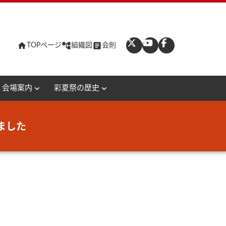
home
account_tree
article
TOPページ
組織図
会則
expand_more
expand_more
会場案内
彩夏祭の歴史
ました