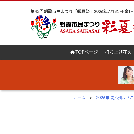
第43回朝霞市民まつり「彩夏祭」2026年7月31日(金)・8
home
TOPページ
打ち上げ花火
ホーム
2026年 関八州よ