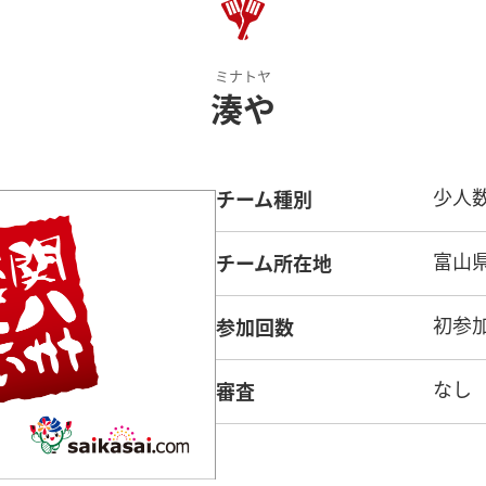
ミナトヤ
湊や
チーム種別
少人
チーム所在地
富山
参加回数
初参
審査
なし