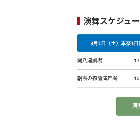
演舞スケジュー
8月1日（土）本祭1日
関八連劇場
1
朝霞の森前演舞場
1
演