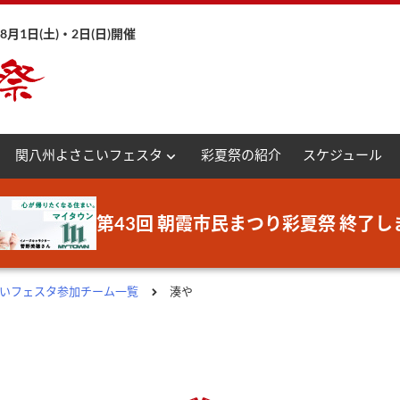
月1日(土)・2日(日)開催
expand_more
関八州よさこいフェスタ
彩夏祭の紹介
スケジュール
第43回 朝霞市民まつり彩夏祭 終了し
さこいフェスタ参加チーム一覧
湊や