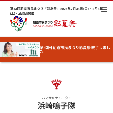
第43回朝霞市民まつり「彩夏祭」2026年7月31日(金)・8月1日
(土)・2日(日)開催
第43回 朝霞市民まつり彩夏祭 終了しまし
た
ハマサキナルコタイ
浜崎鳴子隊