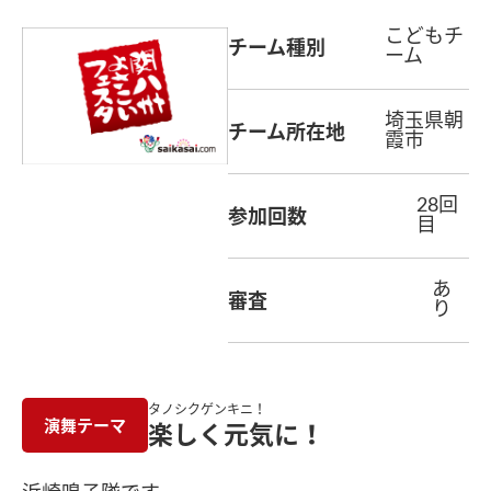
こどもチ
チーム種別
ーム
埼玉県朝
チーム所在地
霞市
28回
参加回数
目
あ
審査
り
タノシクゲンキニ！
演舞テーマ
楽しく元気に！