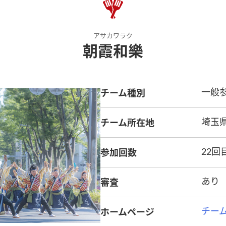
アサカワラク
朝霞和樂
チーム種別
一般
チーム所在地
埼玉
参加回数
22回
審査
あり
ホームページ
チーム