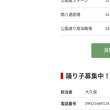
北朝霞ステージ
1
関八連劇場
1
公園通り南演舞場
1
演
踊り子募集中
担当者
大久保
電話番号
09021684124