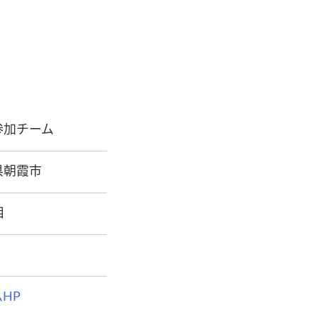
参加チーム
県朝霞市
目
HP