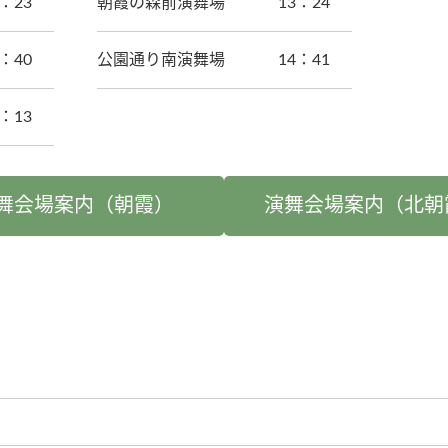
5：23
朝霞の森前演舞場
13：24
6：40
公園通り南演舞場
14：41
8：13
舞会場案内（朝霞）
演舞会場案内（北朝
！