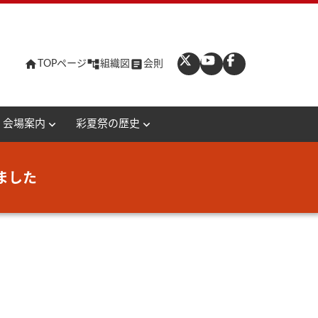
home
account_tree
article
TOPページ
組織図
会則
expand_more
expand_more
会場案内
彩夏祭の歴史
ました