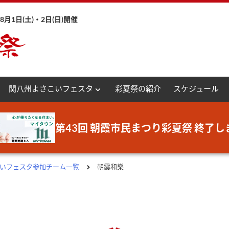
月1日(土)・2日(日)開催
expand_more
関八州よさこいフェスタ
彩夏祭の紹介
スケジュール
第43回 朝霞市民まつり彩夏祭 終了し
さこいフェスタ参加チーム一覧
朝霞和樂